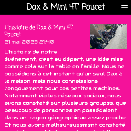
Dax & Mini 4T' Poucet
Passer
au
contenu
L’histoire de Dax & Mini 4T’
principal
Poucet
21 mai 2023
21:40
L'histoire de notre
événement, c'est au départ, une idée mise
comme cela sur la table en famille. Nous ne
possédions à cet instant qu'un seul Dax à
la maison, mais nous connaissions
l'engouement pour ces petites machines.
Notamment via les réseaux sociaux, nous
avons constaté sur plusieurs groupes, que
beaucoup de personnes en possédaient
dans un rayon géographique assez proche.
Et nous avons malheureusement constaté